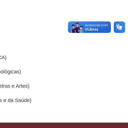
CA)
nológicas)
tras e Artes)
as e da Saúde)