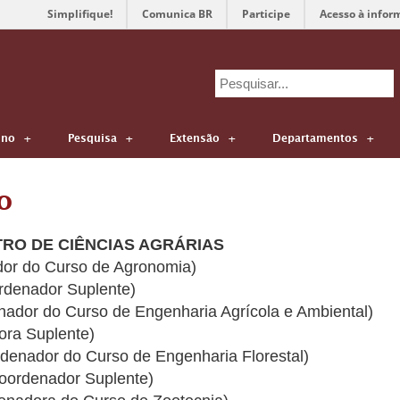
Simplifique!
Comunica BR
Participe
Acesso à infor
Search
for:
ino
Pesquisa
Extensão
Departamentos
o
RO DE CIÊNCIAS AGRÁRIAS
or do Curso de Agronomia)
rdenador Suplente)
ador do Curso de Engenharia Agrícola e Ambiental)
ora Suplente)
rdenador do Curso de Engenharia Florestal)
oordenador Suplente)