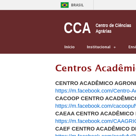
BRASIL
CCA
Centro de Ciências
Agrárias
Início
Institucional
Ens
Centros Acadêmi
CENTRO ACADÊMICO AGRON
https://m.facebook.com/Cent
CACOOP CENTRO ACADÊMIC
https://m.facebook.com/cacoopuf
CAEAA CENTRO ACADÊMICO 
https://m.facebook.com/CAAGR
CAEF CENTRO ACADÊMICO D