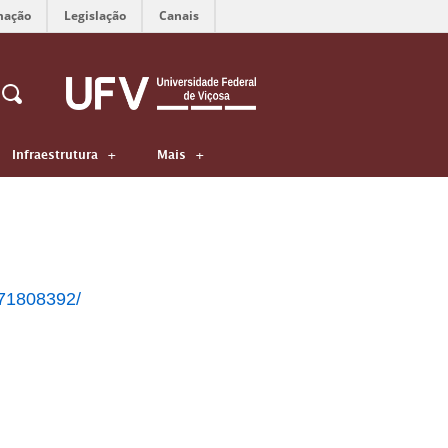
mação
Legislação
Canais
Infraestrutura
Mais
71808392/