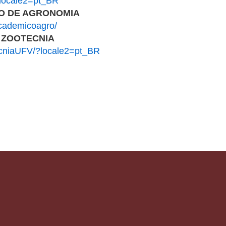
?locale2=pt_BR
O DE AGRONOMIA
academicoagro/
 ZOOTECNIA
ecniaUFV/?locale2=pt_BR