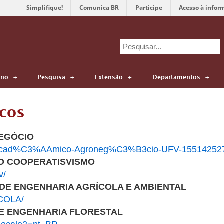
Simplifique!
Comunica BR
Participe
Acesso à infor
Search
for:
ino
Pesquisa
Extensão
Departamentos
cos
EGÓCIO
ro-Acad%C3%AAmico-Agroneg%C3%B3cio-UFV-15514252
O COOPERATISVISMO
v/
DE ENGENHARIA AGRÍCOLA E AMBIENTAL
ICOLA/
E ENGENHARIA FLORESTAL